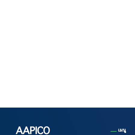
AAPICO
เมนู