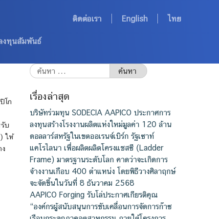
ติดต่อเรา
English
ไทย
ลงทุนสัมพันธ์
เรื่องล่าสุด
ปิโก
บริษัทร่วมทุน SODECIA AAPICO ประกาศการ
ลงทุนสร้างโรงงานผลิตแห่งใหม่มูลค่า 120 ล้าน
รับ
ดอลลาร์สหรัฐในเขตออเรนจ์เบิร์ก รัฐเซาท์
) ให้
แคโรไลนา เพื่อผลิตผลิตโครงแชสซี (Ladder
าง
Frame) มาตรฐานระดับโลก คาดว่าจะเกิดการ
จ้างงานเกือบ 400 ตำแหน่ง โดยพิธีวางศิลาฤกษ์
จะจัดขึ้นในวันที่ 8 ธันวาคม 2568
AAPICO Forging รับโล่ประกาศเกียรติคุณ
“องค์กรผู้สนับสนุนการขับเคลื่อนการจัดการก๊าซ
เรือนกระจกภาคอุตสาหกรรม ภายใต้โครงการ